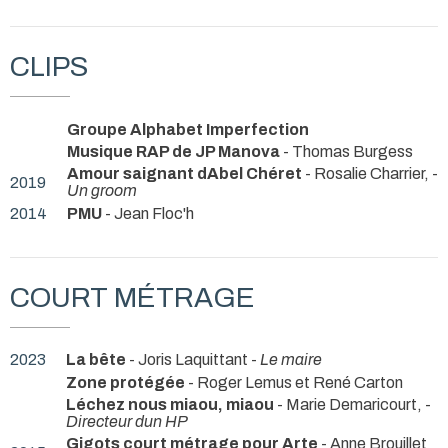
CLIPS
Groupe Alphabet Imperfection
Musique RAP de JP Manova
- Thomas Burgess
Amour saignant dAbel Chéret
- Rosalie Charrier, -
2019
Un groom
2014
PMU
- Jean Floc'h
COURT MÉTRAGE
2023
La bête
- Joris Laquittant -
Le maire
Zone protégée
- Roger Lemus et René Carton
Léchez nous miaou, miaou
- Marie Demaricourt, -
Directeur dun HP
Gigots court métrage pour Arte
- Anne Brouillet