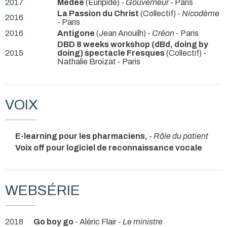
2017
Médée
(Euripide) -
Gouverneur
- Paris
La Passion du Christ
(Collectif) -
Nicodème
2016
- Paris
2016
Antigone
(Jean Anouilh) -
Créon
- Paris
DBD 8 weeks workshop (dBd, doing by
2015
doing) spectacle Fresques
(Collectif) -
Nathalie Broizat
- Paris
VOIX
E-learning pour les pharmaciens,
-
Rôle du patient
Voix off pour logiciel de reconnaissance vocale
WEBSÉRIE
2018
Go boy go
- Aléric Flair -
Le ministre